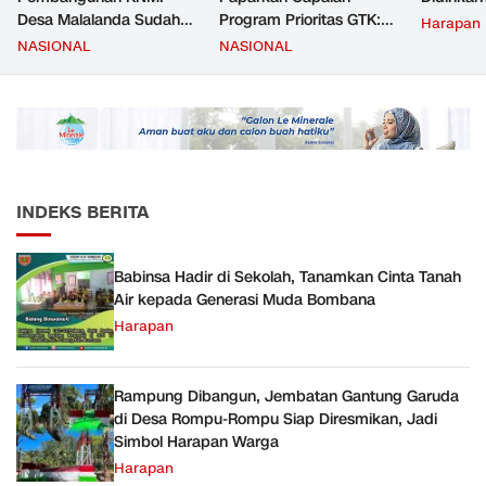
Desa Malalanda Sudah
Program Prioritas GTK:
Harapan
Mencapai 69 Persen dan
Kompetensi Meningkat,
NASIONAL
NASIONAL
Material yang Digunakan
Kesejahteraan Guru Kian
Sudah Sesuai Hasil Uji Tes
Diperkuat
JMD dan JMF
INDEKS BERITA
Babinsa Hadir di Sekolah, Tanamkan Cinta Tanah
Air kepada Generasi Muda Bombana
Harapan
Rampung Dibangun, Jembatan Gantung Garuda
di Desa Rompu-Rompu Siap Diresmikan, Jadi
Simbol Harapan Warga
Harapan