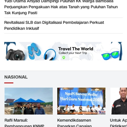
Yudi Utama Arsyad Dampingi Puluhan KK Warga Bambaea
Perjuangkan Pengakuan Hak atas Tanah yang Puluhan Tahun
Tak Kunjung Pasti
Revitalisasi SLB dan Digitalisasi Pembelajaran Perkuat
Pendidikan Inklusif
NASIONAL
Rafli Marsuli:
Kemendikdasmen
Untuk Ap
Pembangunan KNMP
Paparkan Capaian
Didirikan