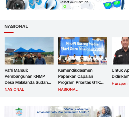
NASIONAL
Rafli Marsuli:
Kemendikdasmen
Untuk Ap
Pembangunan KNMP
Paparkan Capaian
Didirikan
Desa Malalanda Sudah
Program Prioritas GTK:
Harapan
Mencapai 69 Persen dan
Kompetensi Meningkat,
NASIONAL
NASIONAL
Material yang Digunakan
Kesejahteraan Guru Kian
Sudah Sesuai Hasil Uji Tes
Diperkuat
JMD dan JMF