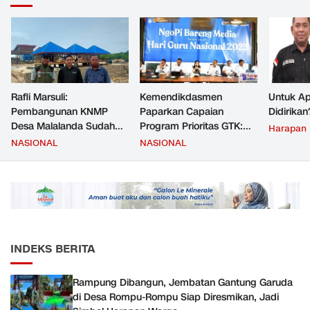
Rafli Marsuli:
Kemendikdasmen
Untuk Ap
Pembangunan KNMP
Paparkan Capaian
Didirikan
Desa Malalanda Sudah
Program Prioritas GTK:
Harapan
Mencapai 69 Persen dan
Kompetensi Meningkat,
NASIONAL
NASIONAL
Material yang Digunakan
Kesejahteraan Guru Kian
Sudah Sesuai Hasil Uji Tes
Diperkuat
JMD dan JMF
INDEKS BERITA
Rampung Dibangun, Jembatan Gantung Garuda
di Desa Rompu-Rompu Siap Diresmikan, Jadi