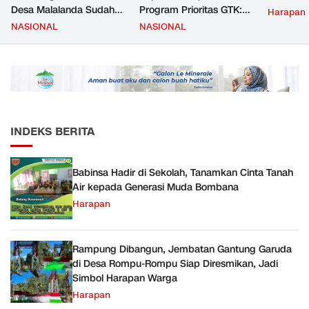
Desa Malalanda Sudah
Program Prioritas GTK:
Harapan
Mencapai 69 Persen dan
Kompetensi Meningkat,
NASIONAL
NASIONAL
Material yang Digunakan
Kesejahteraan Guru Kian
Sudah Sesuai Hasil Uji Tes
Diperkuat
JMD dan JMF
INDEKS BERITA
Babinsa Hadir di Sekolah, Tanamkan Cinta Tanah
Air kepada Generasi Muda Bombana
Harapan
Rampung Dibangun, Jembatan Gantung Garuda
di Desa Rompu-Rompu Siap Diresmikan, Jadi
Simbol Harapan Warga
Harapan