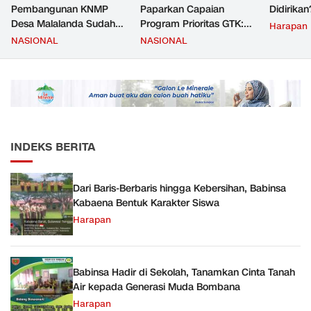
Pembangunan KNMP
Paparkan Capaian
Didirikan
Desa Malalanda Sudah
Program Prioritas GTK:
Harapan
Mencapai 69 Persen dan
Kompetensi Meningkat,
NASIONAL
NASIONAL
Material yang Digunakan
Kesejahteraan Guru Kian
Sudah Sesuai Hasil Uji Tes
Diperkuat
JMD dan JMF
INDEKS BERITA
Dari Baris-Berbaris hingga Kebersihan, Babinsa
Kabaena Bentuk Karakter Siswa
Harapan
Babinsa Hadir di Sekolah, Tanamkan Cinta Tanah
Air kepada Generasi Muda Bombana
Harapan