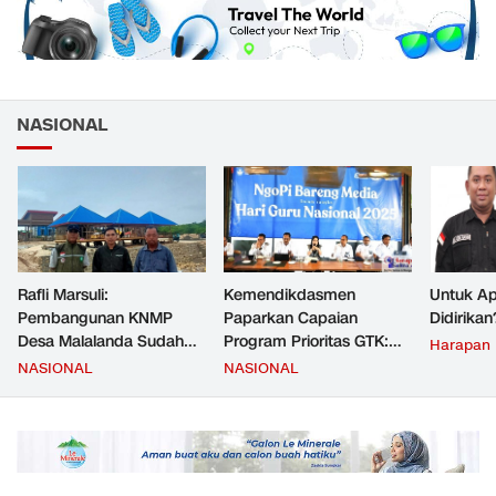
NASIONAL
Rafli Marsuli:
Kemendikdasmen
Untuk Ap
Pembangunan KNMP
Paparkan Capaian
Didirikan
Desa Malalanda Sudah
Program Prioritas GTK:
Harapan
Mencapai 69 Persen dan
Kompetensi Meningkat,
NASIONAL
NASIONAL
Material yang Digunakan
Kesejahteraan Guru Kian
Sudah Sesuai Hasil Uji Tes
Diperkuat
JMD dan JMF