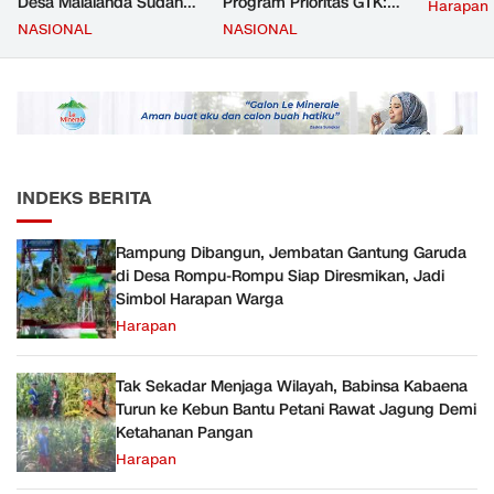
Desa Malalanda Sudah
Program Prioritas GTK:
Harapan
Mencapai 69 Persen dan
Kompetensi Meningkat,
NASIONAL
NASIONAL
Material yang Digunakan
Kesejahteraan Guru Kian
Sudah Sesuai Hasil Uji Tes
Diperkuat
JMD dan JMF
INDEKS BERITA
Rampung Dibangun, Jembatan Gantung Garuda
di Desa Rompu-Rompu Siap Diresmikan, Jadi
Simbol Harapan Warga
Harapan
Tak Sekadar Menjaga Wilayah, Babinsa Kabaena
Turun ke Kebun Bantu Petani Rawat Jagung Demi
Ketahanan Pangan
Harapan