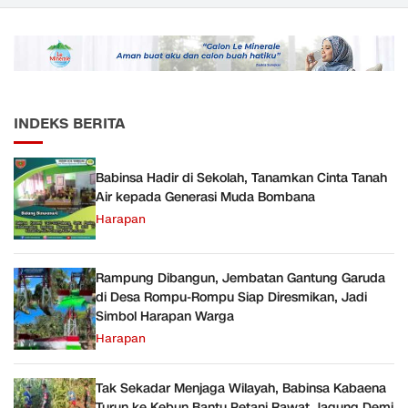
Material yang Digunakan
Kesejahteraan Guru Kian
Sudah Sesuai Hasil Uji Tes
Diperkuat
JMD dan JMF
INDEKS BERITA
Babinsa Hadir di Sekolah, Tanamkan Cinta Tanah
Air kepada Generasi Muda Bombana
Harapan
Rampung Dibangun, Jembatan Gantung Garuda
di Desa Rompu-Rompu Siap Diresmikan, Jadi
Simbol Harapan Warga
Harapan
Tak Sekadar Menjaga Wilayah, Babinsa Kabaena
Turun ke Kebun Bantu Petani Rawat Jagung Demi