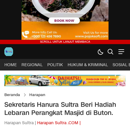
HOME
REGIONAL
POLITIK
HUKUM & KRIMINAL
SOSIAL
Beranda
Harapan
Sekretaris Hanura Sultra Beri Hadiah
Lebaran Perangkat Masjid di Buton.
Harapan Sultra |
Harapan Sultra .COM |