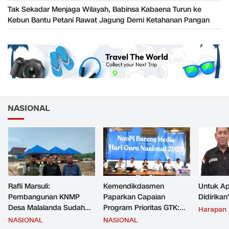
Tak Sekadar Menjaga Wilayah, Babinsa Kabaena Turun ke
Kebun Bantu Petani Rawat Jagung Demi Ketahanan Pangan
NASIONAL
Rafli Marsuli:
Kemendikdasmen
Untuk Ap
Pembangunan KNMP
Paparkan Capaian
Didirikan
Desa Malalanda Sudah
Program Prioritas GTK:
Harapan
Mencapai 69 Persen dan
Kompetensi Meningkat,
NASIONAL
NASIONAL