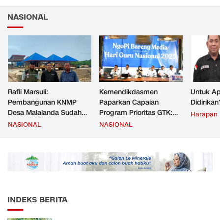
NASIONAL
Rafli Marsuli:
Kemendikdasmen
Untuk Ap
Pembangunan KNMP
Paparkan Capaian
Didirikan
Desa Malalanda Sudah
Program Prioritas GTK:
Harapan
Mencapai 69 Persen dan
Kompetensi Meningkat,
NASIONAL
NASIONAL
Material yang Digunakan
Kesejahteraan Guru Kian
Sudah Sesuai Hasil Uji Tes
Diperkuat
JMD dan JMF
INDEKS BERITA