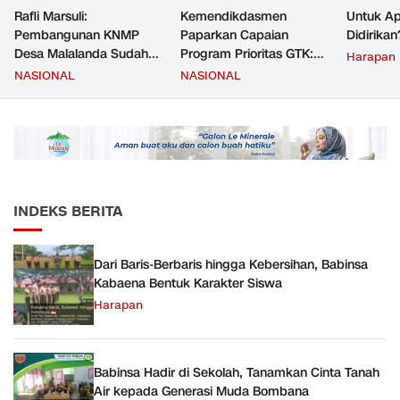
Rafli Marsuli:
Kemendikdasmen
Untuk Ap
Pembangunan KNMP
Paparkan Capaian
Didirikan
Desa Malalanda Sudah
Program Prioritas GTK:
Harapan
Mencapai 69 Persen dan
Kompetensi Meningkat,
NASIONAL
NASIONAL
Material yang Digunakan
Kesejahteraan Guru Kian
Sudah Sesuai Hasil Uji Tes
Diperkuat
JMD dan JMF
INDEKS BERITA
Dari Baris-Berbaris hingga Kebersihan, Babinsa
Kabaena Bentuk Karakter Siswa
Harapan
Babinsa Hadir di Sekolah, Tanamkan Cinta Tanah
Air kepada Generasi Muda Bombana