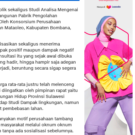
blik sekaligus Studi Analisa Mengenai
ngunan Pabrik Pengolahan
 Oleh Konsorsium Perusahaan
tan Mataoleo, Kabupaten Bombana,
lisasikan sekaligus menerima
mpak positif maupun dampak negatif
sultasi itu yang sejak awal dibuka
ang hadir, hingga hampir saja adegan
rjadi, beruntung secara sigap segera
ga rata-rata justru telah melenceng
i diingatkan oleh pimpinan rapat yaitu
ungan Hidup Provinsi Sulawesi
hadap Studi Dampak lingkungan, namun
it pembebasan lahan.
tanyakan motif perusahaan tambang
a masyarakat melalui oknum oknum
n tanpa ada sosialisasi sebelumnya.