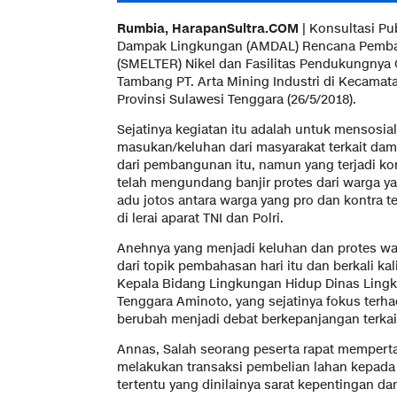
Rumbia, HarapanSultra.COM
| Konsultasi Pu
Dampak Lingkungan (AMDAL) Rencana Pemba
(SMELTER) Nikel dan Fasilitas Pendukungnya
Tambang PT. Arta Mining Industri di Kecama
Provinsi Sulawesi Tenggara (26/5/2018).
Sejatinya kegiatan itu adalah untuk mensosia
masukan/keluhan dari masyarakat terkait da
dari pembangunan itu, namun yang terjadi kon
telah mengundang banjir protes dari warga y
adu jotos antara warga yang pro dan kontra te
di lerai aparat TNI dan Polri.
Anehnya yang menjadi keluhan dan protes war
dari topik pembahasan hari itu dan berkali kal
Kepala Bidang Lingkungan Hidup Dinas Lingk
Tenggara Aminoto, yang sejatinya fokus ter
berubah menjadi debat berkepanjangan terka
Annas, Salah seorang peserta rapat memper
melakukan transaksi pembelian lahan kepad
tertentu yang dinilainya sarat kepentingan da