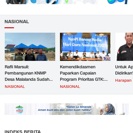
NASIONAL
Rafli Marsuli:
Kemendikdasmen
Untuk Ap
Pembangunan KNMP
Paparkan Capaian
Didirikan
Desa Malalanda Sudah
Program Prioritas GTK:
Harapan
Mencapai 69 Persen dan
Kompetensi Meningkat,
NASIONAL
NASIONAL
Material yang Digunakan
Kesejahteraan Guru Kian
Sudah Sesuai Hasil Uji Tes
Diperkuat
JMD dan JMF
INDEKS BERITA