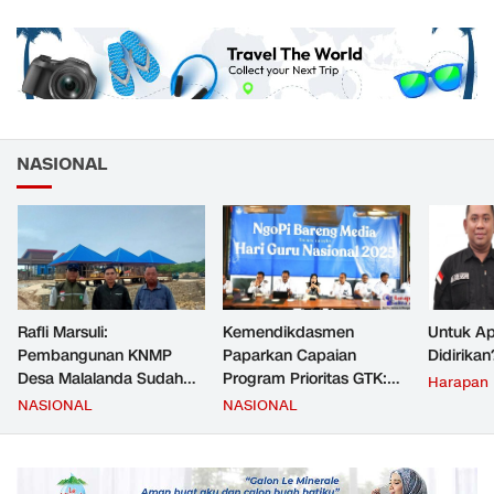
NASIONAL
Rafli Marsuli:
Kemendikdasmen
Untuk Ap
Pembangunan KNMP
Paparkan Capaian
Didirikan
Desa Malalanda Sudah
Program Prioritas GTK:
Harapan
Mencapai 69 Persen dan
Kompetensi Meningkat,
NASIONAL
NASIONAL
Material yang Digunakan
Kesejahteraan Guru Kian
Sudah Sesuai Hasil Uji Tes
Diperkuat
JMD dan JMF