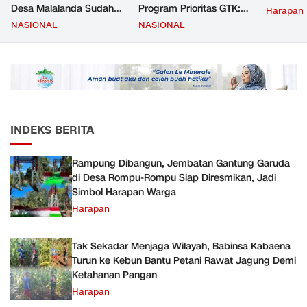
Desa Malalanda Sudah
Program Prioritas GTK:
Harapan
Mencapai 69 Persen dan
Kompetensi Meningkat,
NASIONAL
NASIONAL
Material yang Digunakan
Kesejahteraan Guru Kian
Sudah Sesuai Hasil Uji Tes
Diperkuat
JMD dan JMF
INDEKS BERITA
Rampung Dibangun, Jembatan Gantung Garuda
di Desa Rompu-Rompu Siap Diresmikan, Jadi
Simbol Harapan Warga
Harapan
Tak Sekadar Menjaga Wilayah, Babinsa Kabaena
Turun ke Kebun Bantu Petani Rawat Jagung Demi
Ketahanan Pangan
Harapan