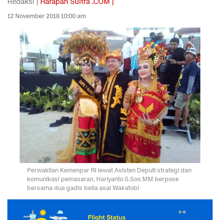
Redaksi |
Harapan Sultra .COM |
12 November 2018 10:00 am
Perwakilan Kemenpar RI lewat Asisten Deputi strategi dan
komunikasi pemasaran, Hariyanto.S.Sos.MM berpose
bersama dua gadis belia asal Wakatobi