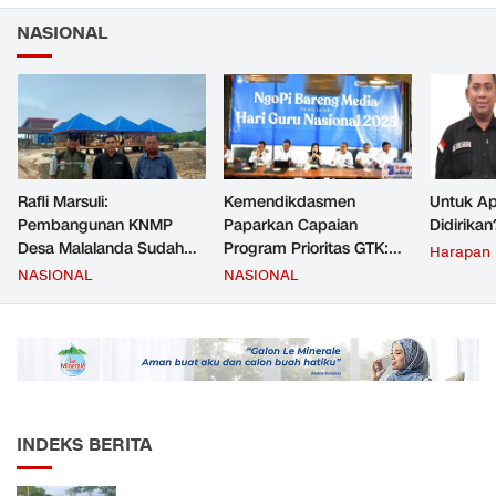
NASIONAL
Rafli Marsuli:
Kemendikdasmen
Untuk Ap
Pembangunan KNMP
Paparkan Capaian
Didirikan
Desa Malalanda Sudah
Program Prioritas GTK:
Harapan
Mencapai 69 Persen dan
Kompetensi Meningkat,
NASIONAL
NASIONAL
Material yang Digunakan
Kesejahteraan Guru Kian
Sudah Sesuai Hasil Uji Tes
Diperkuat
JMD dan JMF
INDEKS BERITA