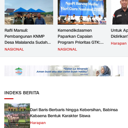
Rafli Marsuli:
Kemendikdasmen
Untuk Ap
Pembangunan KNMP
Paparkan Capaian
Didirikan
Desa Malalanda Sudah
Program Prioritas GTK:
Harapan
Mencapai 69 Persen dan
Kompetensi Meningkat,
NASIONAL
NASIONAL
Material yang Digunakan
Kesejahteraan Guru Kian
Sudah Sesuai Hasil Uji Tes
Diperkuat
JMD dan JMF
INDEKS BERITA
Dari Baris-Berbaris hingga Kebersihan, Babinsa
Kabaena Bentuk Karakter Siswa
Harapan