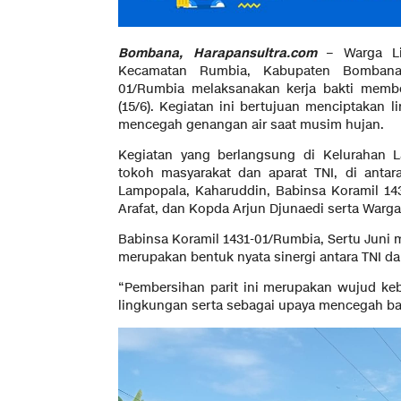
Bombana, Harapansultra.com
– Warga L
Kecamatan Rumbia, Kabupaten Bombana
01/Rumbia melaksanakan kerja bakti membe
(15/6). Kegiatan ini bertujuan menciptakan 
mencegah genangan air saat musim hujan.
Kegiatan yang berlangsung di Kelurahan L
tokoh masyarakat dan aparat TNI, di anta
Lampopala, Kaharuddin, Babinsa Koramil 143
Arafat, dan Kopda Arjun Djunaedi serta Warga
Babinsa Koramil 1431-01/Rumbia, Sertu Juni
merupakan bentuk nyata sinergi antara TNI d
“Pembersihan parit ini merupakan wujud k
lingkungan serta sebagai upaya mencegah banji