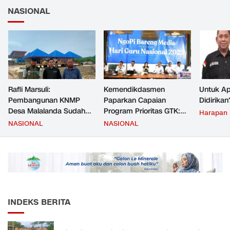
NASIONAL
Rafli Marsuli:
Kemendikdasmen
Untuk Ap
Pembangunan KNMP
Paparkan Capaian
Didirikan
Desa Malalanda Sudah
Program Prioritas GTK:
Harapan
Mencapai 69 Persen dan
Kompetensi Meningkat,
NASIONAL
NASIONAL
Material yang Digunakan
Kesejahteraan Guru Kian
Sudah Sesuai Hasil Uji Tes
Diperkuat
JMD dan JMF
INDEKS BERITA