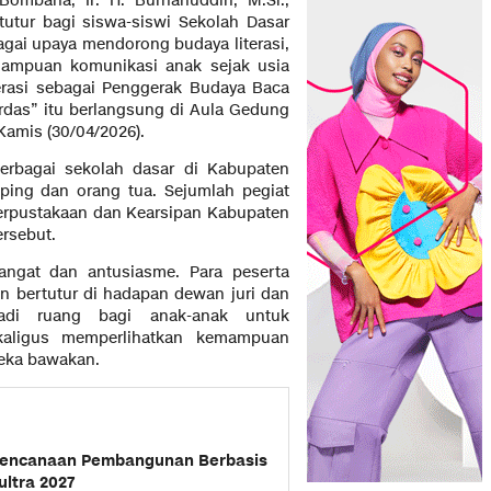
Bombana, Ir. H. Burhanuddin, M.Si.,
utur bagi siswa-siswi Sekolah Dasar
gai upaya mendorong budaya literasi,
mampuan komunikasi anak sejak usia
erasi sebagai Penggerak Budaya Baca
rdas” itu berlangsung di Aula Gedung
amis (30/04/2026).
 berbagai sekolah dasar di Kabupaten
ing dan orang tua. Sejumlah pegiat
 Perpustakaan dan Kearsipan Kabupaten
rsebut.
ngat dan antusiasme. Para peserta
 bertutur di hadapan dewan juri dan
adi ruang bagi anak-anak untuk
kaligus memperlihatkan kemampuan
reka bawakan.
rencanaan Pembangunan Berbasis
ltra 2027