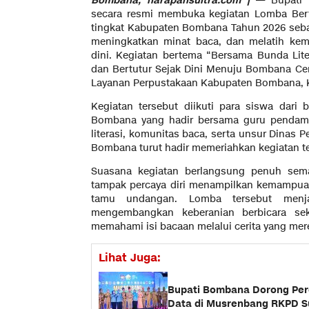
Bombana, harapansultra.com |
— Bupati 
secara resmi membuka kegiatan Lomba Bert
tingkat Kabupaten Bombana Tahun 2026 seba
meningkatkan minat baca, dan melatih ke
dini. Kegiatan bertema “Bersama Bunda Lit
dan Bertutur Sejak Dini Menuju Bombana Ce
Layanan Perpustakaan Kabupaten Bombana, K
Kegiatan tersebut diikuti para siswa dari
Bombana yang hadir bersama guru pendamp
literasi, komunitas baca, serta unsur Dinas
Bombana turut hadir memeriahkan kegiatan te
Suasana kegiatan berlangsung penuh sema
tampak percaya diri menampilkan kemampuan
tamu undangan. Lomba tersebut menj
mengembangkan keberanian berbicara se
memahami isi bacaan melalui cerita yang me
Lihat Juga:
Bupati Bombana Dorong Pe
Data di Musrenbang RKPD Su