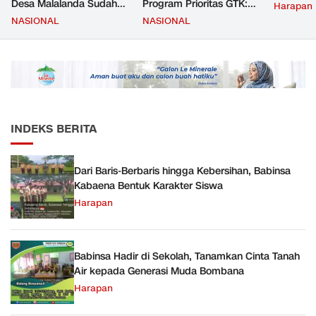
Desa Malalanda Sudah
Program Prioritas GTK:
Harapan
Mencapai 69 Persen dan
Kompetensi Meningkat,
NASIONAL
NASIONAL
Material yang Digunakan
Kesejahteraan Guru Kian
Sudah Sesuai Hasil Uji Tes
Diperkuat
JMD dan JMF
INDEKS BERITA
Dari Baris-Berbaris hingga Kebersihan, Babinsa
Kabaena Bentuk Karakter Siswa
Harapan
Babinsa Hadir di Sekolah, Tanamkan Cinta Tanah
Air kepada Generasi Muda Bombana
Harapan