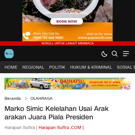
HOME
REGIONAL
POLITIK
HUKUM & KRIMINAL
SOSIAL
Beranda
OLAHRAGA
Marko Simic Kelelahan Usai Arak
arakan Juara Piala Presiden
Harapan Sultra |
Harapan Sultra .COM |