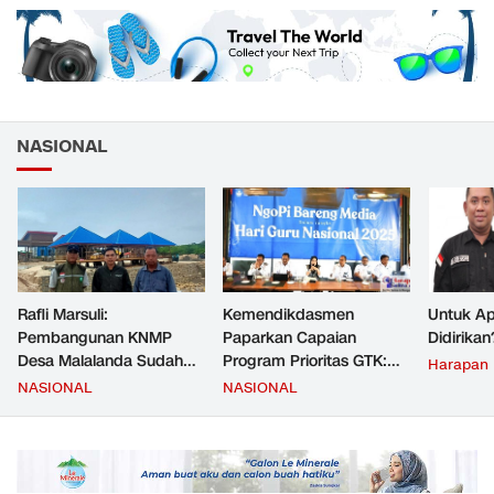
NASIONAL
Rafli Marsuli:
Kemendikdasmen
Untuk Ap
Pembangunan KNMP
Paparkan Capaian
Didirikan
Desa Malalanda Sudah
Program Prioritas GTK:
Harapan
Mencapai 69 Persen dan
Kompetensi Meningkat,
NASIONAL
NASIONAL
Material yang Digunakan
Kesejahteraan Guru Kian
Sudah Sesuai Hasil Uji Tes
Diperkuat
JMD dan JMF