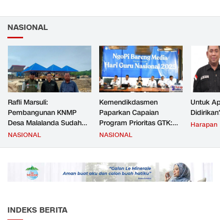
NASIONAL
Rafli Marsuli:
Kemendikdasmen
Untuk Ap
Pembangunan KNMP
Paparkan Capaian
Didirikan
Desa Malalanda Sudah
Program Prioritas GTK:
Harapan
Mencapai 69 Persen dan
Kompetensi Meningkat,
NASIONAL
NASIONAL
Material yang Digunakan
Kesejahteraan Guru Kian
Sudah Sesuai Hasil Uji Tes
Diperkuat
JMD dan JMF
INDEKS BERITA