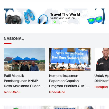
NASIONAL
Rafli Marsuli:
Kemendikdasmen
Untuk Ap
Pembangunan KNMP
Paparkan Capaian
Didirikan
Desa Malalanda Sudah
Program Prioritas GTK:
Harapan
Mencapai 69 Persen dan
Kompetensi Meningkat,
NASIONAL
NASIONAL
Material yang Digunakan
Kesejahteraan Guru Kian
Sudah Sesuai Hasil Uji Tes
Diperkuat
JMD dan JMF