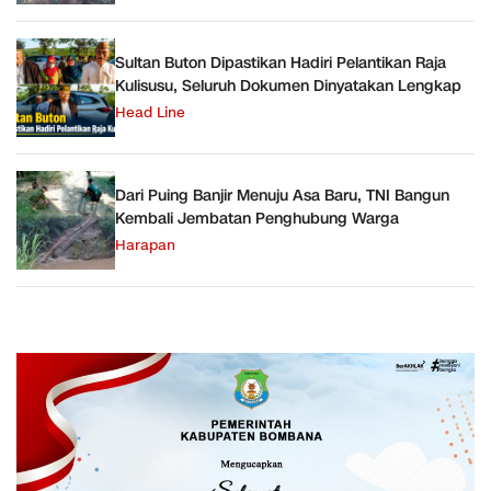
Sultan Buton Dipastikan Hadiri Pelantikan Raja
Kulisusu, Seluruh Dokumen Dinyatakan Lengkap
Head Line
Dari Puing Banjir Menuju Asa Baru, TNI Bangun
Kembali Jembatan Penghubung Warga
Harapan