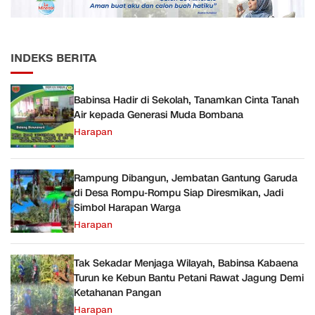
INDEKS BERITA
Babinsa Hadir di Sekolah, Tanamkan Cinta Tanah
Air kepada Generasi Muda Bombana
Harapan
Rampung Dibangun, Jembatan Gantung Garuda
di Desa Rompu-Rompu Siap Diresmikan, Jadi
Simbol Harapan Warga
Harapan
Tak Sekadar Menjaga Wilayah, Babinsa Kabaena
Turun ke Kebun Bantu Petani Rawat Jagung Demi
Ketahanan Pangan
Harapan