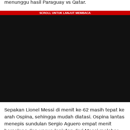
menunggu hasil Paraguay vs Qatar.
Sepakan Lionel Messi di menit ke-62 masih tepat ke
arah Ospina, sehingga mudah diatasi. Ospina lantas
menepis sundulan Sergio Aguero empat menit