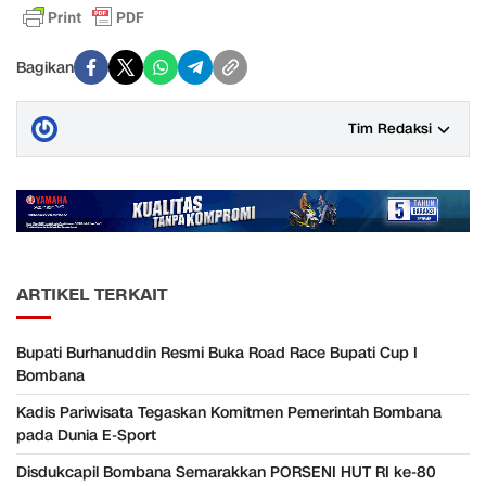
Bagikan
Tim Redaksi
ARTIKEL TERKAIT
Bupati Burhanuddin Resmi Buka Road Race Bupati Cup I
Bombana
Kadis Pariwisata Tegaskan Komitmen Pemerintah Bombana
pada Dunia E-Sport
Disdukcapil Bombana Semarakkan PORSENI HUT RI ke-80