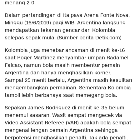
menang 2-0.
Dalam pertandingan di Itaipava Arena Fonte Nova,
Minggu (16/6/2019) pagi WIB, Argentina langsung
mendapatkan tekanan gencar dari Kolombia
selepas sepak mula, (Sumber berita Detik.com)
Kolombia juga menebar ancaman di menit ke-16
saat Roger Martinez menyambar umpan Radamel
Falcao, namun bola masih membentur pemain
Argentina dan hanya menghasilkan korner.
Sampai 25 menit berlalu, Argentina masih kesulitan
mengembangkan permainan. Sementara Kolombia
tampil lebih berbahaya saat memegang bola.
Sepakan James Rodriguez di menit ke-35 belum
menemui sasaran. Wasit sempat mengecek via
Video Assistant Referee (VAR) apakah bola sempat
mengenai lengan pemain Argentina sehingga
berpotensi menghasilkan penalti. Tak ada penalti.