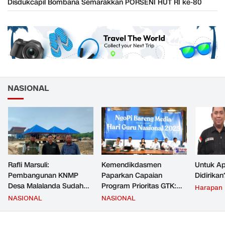
Disdukcapil Bombana Semarakkan PORSENI HUT RI ke-80
NASIONAL
Rafli Marsuli:
Kemendikdasmen
Untuk Ap
Pembangunan KNMP
Paparkan Capaian
Didirikan
Desa Malalanda Sudah
Program Prioritas GTK:
Harapan
Mencapai 69 Persen dan
Kompetensi Meningkat,
NASIONAL
NASIONAL
Material yang Digunakan
Kesejahteraan Guru Kian
Sudah Sesuai Hasil Uji Tes
Diperkuat