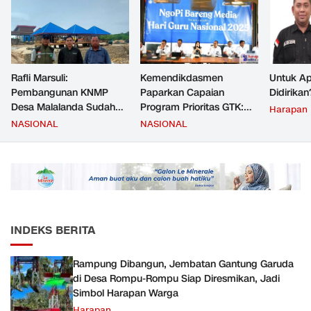
Rafli Marsuli:
Kemendikdasmen
Untuk Ap
Pembangunan KNMP
Paparkan Capaian
Didirikan
Desa Malalanda Sudah
Program Prioritas GTK:
Harapan
Mencapai 69 Persen dan
Kompetensi Meningkat,
NASIONAL
NASIONAL
Material yang Digunakan
Kesejahteraan Guru Kian
Sudah Sesuai Hasil Uji Tes
Diperkuat
JMD dan JMF
INDEKS BERITA
Rampung Dibangun, Jembatan Gantung Garuda
di Desa Rompu-Rompu Siap Diresmikan, Jadi
Simbol Harapan Warga
Harapan