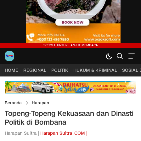
HOME
REGIONAL
POLITIK
HUKUM & KRIMINAL
SOSIAL
Beranda
Harapan
Topeng-Topeng Kekuasaan dan Dinasti
Politik di Bombana
Harapan Sultra |
Harapan Sultra .COM |