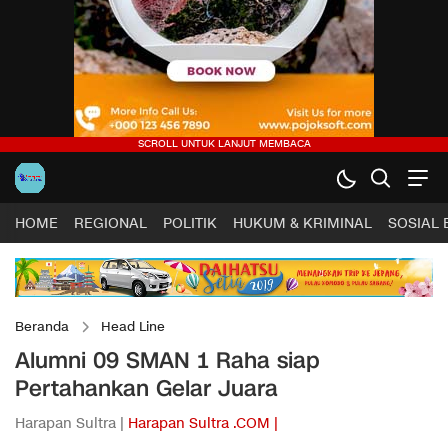
HOME
REGIONAL
POLITIK
HUKUM & KRIMINAL
SOSIAL
Beranda
Head Line
Alumni 09 SMAN 1 Raha siap
Pertahankan Gelar Juara
Harapan Sultra |
Harapan Sultra .COM |