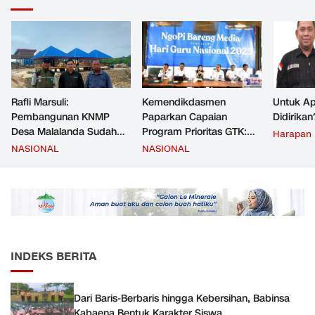
Rafli Marsuli:
Kemendikdasmen
Untuk Ap
Pembangunan KNMP
Paparkan Capaian
Didirikan
Desa Malalanda Sudah
Program Prioritas GTK:
Harapan
Mencapai 69 Persen dan
Kompetensi Meningkat,
NASIONAL
NASIONAL
Material yang Digunakan
Kesejahteraan Guru Kian
Sudah Sesuai Hasil Uji Tes
Diperkuat
JMD dan JMF
INDEKS BERITA
Dari Baris-Berbaris hingga Kebersihan, Babinsa
Kabaena Bentuk Karakter Siswa