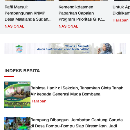
Rafli Marsuli:
Kemendikdasmen
Untuk Ap
Pembangunan KNMP
Paparkan Capaian
Didirikan
Desa Malalanda Sudah
Program Prioritas GTK:
Harapan
Mencapai 69 Persen dan
Kompetensi Meningkat,
NASIONAL
NASIONAL
Material yang Digunakan
Kesejahteraan Guru Kian
Sudah Sesuai Hasil Uji Tes
Diperkuat
JMD dan JMF
INDEKS BERITA
Babinsa Hadir di Sekolah, Tanamkan Cinta Tanah
Air kepada Generasi Muda Bombana
Harapan
Rampung Dibangun, Jembatan Gantung Garuda
di Desa Rompu-Rompu Siap Diresmikan, Jadi