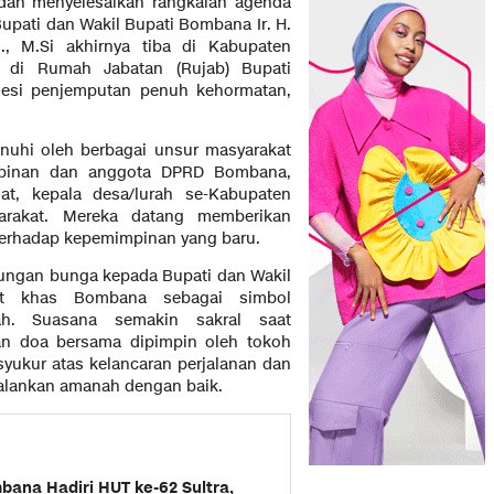
 dan menyelesaikan rangkaian agenda
upati dan Wakil Bupati Bombana Ir. H.
, M.Si akhirnya tiba di Kabupaten
 di Rumah Jabatan (Rujab) Bupati
sesi penjemputan penuh kehormatan,
enuhi oleh berbagai unsur masyarakat
impinan dan anggota DPRD Bombana,
mat, kepala desa/lurah se-Kabupaten
rakat. Mereka datang memberikan
erhadap kepemimpinan yang baru.
ungan bunga kepada Bupati dan Wakil
dat khas Bombana sebagai simbol
ah. Suasana semakin sakral saat
dan doa bersama dipimpin oleh tokoh
yukur atas kelancaran perjalanan dan
alankan amanah dengan baik.
bana Hadiri HUT ke-62 Sultra,