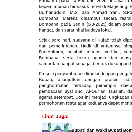
Subianto pada 20 Februari 2025 di Jakarta
kepemimpinan termasuk retret di Magelang, B
Burhanuddin, M.Si dan Ahmad Yani, S.Pd.
Bombana. Mereka disambut secara resmi
Bombana pada Senin (3/3/2025) dalam pro
hangat, dan sarat nilai budaya lokal.
Sejak sore hari, suasana di Rujab telah dip
dan pemerintahan. Hadir di antaranya p
Forkopimda, pejabat instansi vertikal, ca
Bombana, serta tokoh agama dan masya
sambutan hangat sebagai bentuk dukungan t
Prosesi penyambutan dimulai dengan pengal
Bupati, dilanjutkan dengan prosesi a
penghormatan terhadap pemimpin daer
pembacaan ayat suci Al-Qur’an, tausiah, 
agama setempat. Doa ini menjadi ungkapan s
permohonan restu agar keduanya dapat menj
Lihat Juga:
Bupati dan Wakil Bupati Bom