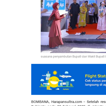
suasana penyambutan Bupati dan Wakil Bupat
BOMBANA, Harapansultra.com – Setelah resm