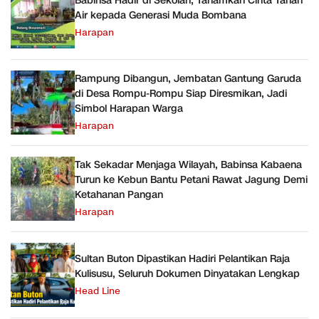
Babinsa Hadir di Sekolah, Tanamkan Cinta Tanah
Air kepada Generasi Muda Bombana
Harapan
Rampung Dibangun, Jembatan Gantung Garuda
di Desa Rompu-Rompu Siap Diresmikan, Jadi
Simbol Harapan Warga
Harapan
Tak Sekadar Menjaga Wilayah, Babinsa Kabaena
Turun ke Kebun Bantu Petani Rawat Jagung Demi
Ketahanan Pangan
Harapan
Sultan Buton Dipastikan Hadiri Pelantikan Raja
Kulisusu, Seluruh Dokumen Dinyatakan Lengkap
Head Line