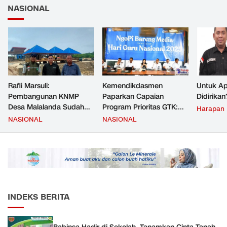
NASIONAL
Rafli Marsuli:
Kemendikdasmen
Untuk Ap
Pembangunan KNMP
Paparkan Capaian
Didirikan
Desa Malalanda Sudah
Program Prioritas GTK:
Harapan
Mencapai 69 Persen dan
Kompetensi Meningkat,
NASIONAL
NASIONAL
Material yang Digunakan
Kesejahteraan Guru Kian
Sudah Sesuai Hasil Uji Tes
Diperkuat
JMD dan JMF
INDEKS BERITA