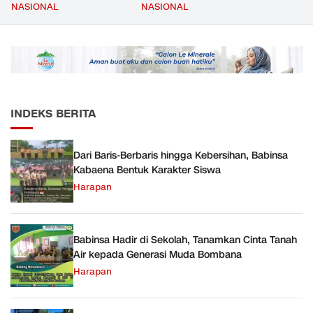
Mencapai 69 Persen dan
Kompetensi Meningkat,
NASIONAL
NASIONAL
Material yang Digunakan
Kesejahteraan Guru Kian
Sudah Sesuai Hasil Uji Tes
Diperkuat
JMD dan JMF
INDEKS BERITA
Dari Baris-Berbaris hingga Kebersihan, Babinsa
Kabaena Bentuk Karakter Siswa
Harapan
Babinsa Hadir di Sekolah, Tanamkan Cinta Tanah
Air kepada Generasi Muda Bombana
Harapan