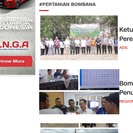
#PERTANIAN BOMBANA
Ket
Per
ADS
Bom
Penu
REGIO