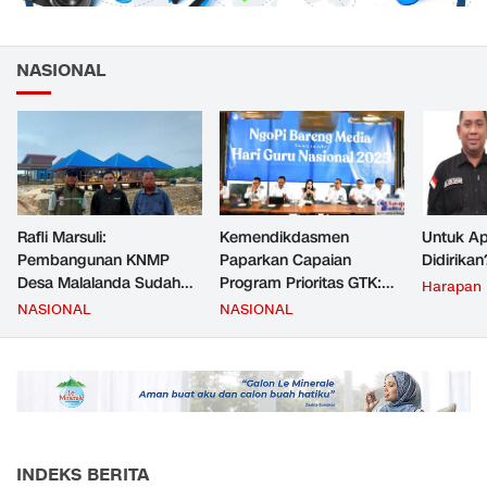
NASIONAL
Rafli Marsuli:
Kemendikdasmen
Untuk Ap
Pembangunan KNMP
Paparkan Capaian
Didirikan
Desa Malalanda Sudah
Program Prioritas GTK:
Harapan
Mencapai 69 Persen dan
Kompetensi Meningkat,
NASIONAL
NASIONAL
Material yang Digunakan
Kesejahteraan Guru Kian
Sudah Sesuai Hasil Uji Tes
Diperkuat
JMD dan JMF
INDEKS BERITA