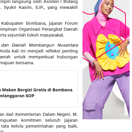
impin langsung oleh Asisten I Bidang
 Syukri Kasim, S.IP., yang mewakili
ah Kabupaten Bombana, jajaran Forum
pimpinan Organisasi Perangkat Daerah
 serta sejumlah tokoh masyarakat.
t dan Daerah Membangun Nusantara
toda kali ini menjadi refleksi penting
daerah untuk memperkuat hubungan
emajuan bersama.
 Makan Bergizi Gratis di Bombana
Pelanggaran SOP
 dari Kementerian Dalam Negeri, M.
nguatan komitmen seluruh jajaran
tata kelola pemerintahan yang baik,