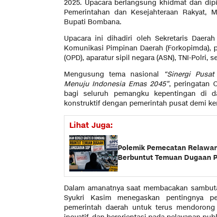
2025. Upacara berlangsung khidmat dan dip
Pemerintahan dan Kesejahteraan Rakyat, M.
Bupati Bombana.
Upacara ini dihadiri oleh Sekretaris Daer
Komunikasi Pimpinan Daerah (Forkopimda), 
(OPD), aparatur sipil negara (ASN), TNI-Polri,
Mengusung tema nasional
“Sinergi Pusa
Menuju Indonesia Emas 2045”
, peringatan O
bagi seluruh pemangku kepentingan di 
konstruktif dengan pemerintah pusat demi k
Lihat Juga:
Polemik Pemecatan Relawan
Berbuntut Temuan Dugaan 
Dalam amanatnya saat membacakan sambutan
Syukri Kasim menegaskan pentingnya pe
pemerintah daerah untuk terus mendorong 