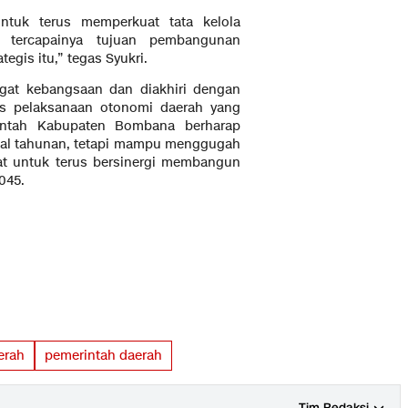
untuk terus memperkuat tata kelola
 tercapainya tujuan pembangunan
egis itu,” tegas Syukri.
at kebangsaan dan diakhiri dengan
s pelaksanaan otonomi daerah yang
intah Kabupaten Bombana berharap
nial tahunan, tetapi mampu menggugah
at untuk terus bersinergi membangun
045.
erah
pemerintah daerah