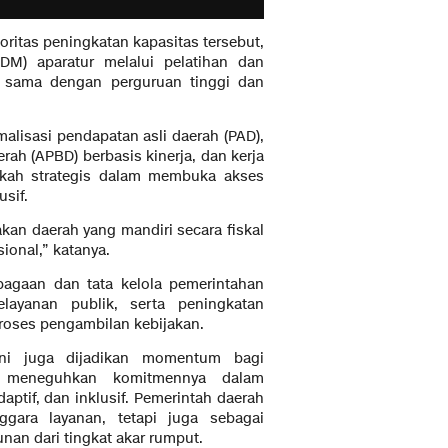
ritas peningkatan kapasitas tersebut,
M) aparatur melalui pelatihan dan
rja sama dengan perguruan tinggi dan
alisasi pendapatan asli daerah (PAD),
ah (APBD) berbasis kinerja, dan kerja
kah strategis dalam membuka akses
usif.
kan daerah yang mandiri secara fiskal
onal,” katanya.
bagaan dan tata kelola pemerintahan
 pelayanan publik, serta peningkatan
proses pengambilan kebijakan.
ini juga dijadikan momentum bagi
 meneguhkan komitmennya dalam
ptif, dan inklusif. Pemerintah daerah
ggara layanan, tetapi juga sebagai
n dari tingkat akar rumput.