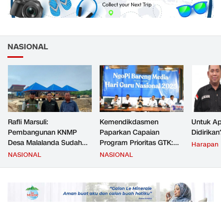
NASIONAL
Rafli Marsuli:
Kemendikdasmen
Untuk Ap
Pembangunan KNMP
Paparkan Capaian
Didirikan
Desa Malalanda Sudah
Program Prioritas GTK:
Harapan
Mencapai 69 Persen dan
Kompetensi Meningkat,
NASIONAL
NASIONAL
Material yang Digunakan
Kesejahteraan Guru Kian
Sudah Sesuai Hasil Uji Tes
Diperkuat
JMD dan JMF