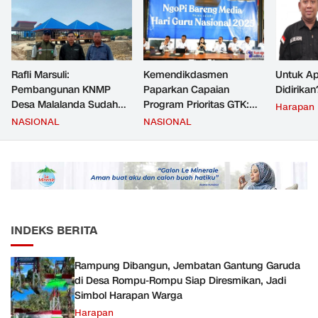
Rafli Marsuli:
Kemendikdasmen
Untuk Ap
Pembangunan KNMP
Paparkan Capaian
Didirikan
Desa Malalanda Sudah
Program Prioritas GTK:
Harapan
Mencapai 69 Persen dan
Kompetensi Meningkat,
NASIONAL
NASIONAL
Material yang Digunakan
Kesejahteraan Guru Kian
Sudah Sesuai Hasil Uji Tes
Diperkuat
JMD dan JMF
INDEKS BERITA
Rampung Dibangun, Jembatan Gantung Garuda
di Desa Rompu-Rompu Siap Diresmikan, Jadi
Simbol Harapan Warga
Harapan