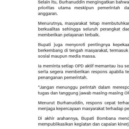
Selain itu, Burhanuddin mengingatkan bahwa 
prioritas utama meskipun pemerintah da
anggaran.
Menurutnya, masyarakat tetap membutuhka
berkualitas sehingga seluruh perangkat d
memberikan pelayanan terbaik.
Bupati juga menyoroti pentingnya kepeka
berkembang di tengah masyarakat, termasuk 
sosial maupun media massa.
Ia meminta setiap OPD aktif memantau isu s
serta segera memberikan respons apabila 
penanganan pemerintah.
“Jangan menunggu perintah dalam meresp
tugas dan tanggung jawab masing-masing OP
Menurut Burhanuddin, respons cepat terha
menjaga kepercayaan masyarakat terhadap pe
Di akhir arahannya, Bupati Bombana mend
mempublikasikan kegiatan dan capaian kiner