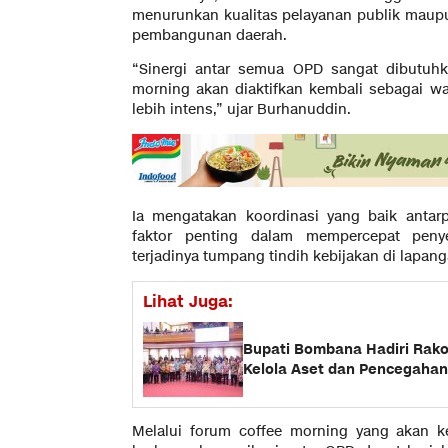
menurunkan kualitas pelayanan publik mau
pembangunan daerah.
“Sinergi antar semua OPD sangat dibutuhka
morning akan diaktifkan kembali sebagai w
lebih intens,” ujar Burhanuddin.
Ia mengatakan koordinasi yang baik antar
faktor penting dalam mempercepat peny
terjadinya tumpang tindih kebijakan di lapang
Lihat Juga:
Bupati Bombana Hadiri Rak
Kelola Aset dan Pencegahan
Melalui forum coffee morning yang akan ke