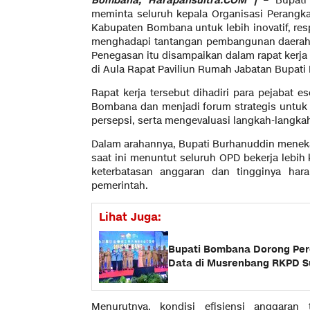
Bombana, Harapansultra.COM |
– Bupati
meminta seluruh kepala Organisasi Perangka
Kabupaten Bombana untuk lebih inovatif, res
menghadapi tantangan pembangunan daerah d
Penegasan itu disampaikan dalam rapat kerja 
di Aula Rapat Paviliun Rumah Jabatan Bupati
Rapat kerja tersebut dihadiri para pejabat e
Bombana dan menjadi forum strategis untu
persepsi, serta mengevaluasi langkah-langk
Dalam arahannya, Bupati Burhanuddin mene
saat ini menuntut seluruh OPD bekerja lebih k
keterbatasan anggaran dan tingginya har
pemerintah.
Lihat Juga:
Bupati Bombana Dorong Pe
Data di Musrenbang RKPD Su
Menurutnya, kondisi efisiensi anggaran