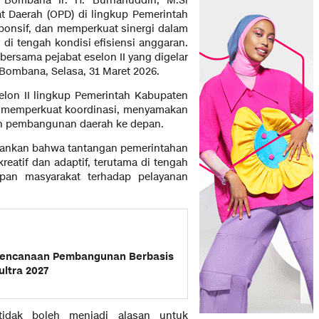
 Bombana Ir. H. Burhanuddin, M.Si
t Daerah (OPD) di lingkup Pemerintah
ponsif, dan memperkuat sinergi dalam
i tengah kondisi efisiensi anggaran.
bersama pejabat eselon II yang digelar
 Bombana, Selasa, 31 Maret 2026.
selon II lingkup Pemerintah Kabupaten
k memperkuat koordinasi, menyamakan
ah pembangunan daerah ke depan.
kankan bahwa tantangan pemerintahan
reatif dan adaptif, terutama di tengah
apan masyarakat terhadap pelayanan
rencanaan Pembangunan Berbasis
ltra 2027
 tidak boleh menjadi alasan untuk