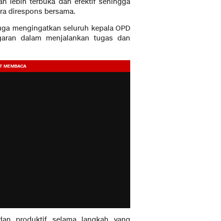
n lebih terbuka dan efektif sehingga
ra direspons bersama.
 juga mengingatkan seluruh kepala OPD
ggaran dalam menjalankan tugas dan
 dan produktif selama langkah yang