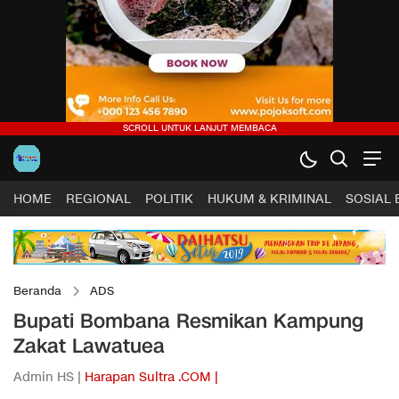
HOME
REGIONAL
POLITIK
HUKUM & KRIMINAL
SOSIAL
Beranda
ADS
Bupati Bombana Resmikan Kampung
Zakat Lawatuea
Admin HS |
Harapan Sultra .COM |