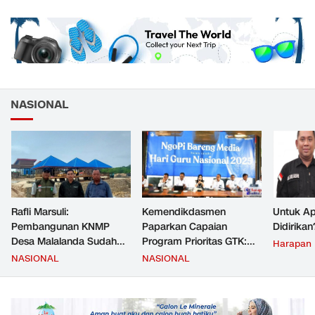
NASIONAL
Rafli Marsuli:
Kemendikdasmen
Untuk Ap
Pembangunan KNMP
Paparkan Capaian
Didirikan
Desa Malalanda Sudah
Program Prioritas GTK:
Harapan
Mencapai 69 Persen dan
Kompetensi Meningkat,
NASIONAL
NASIONAL
Material yang Digunakan
Kesejahteraan Guru Kian
Sudah Sesuai Hasil Uji Tes
Diperkuat
JMD dan JMF