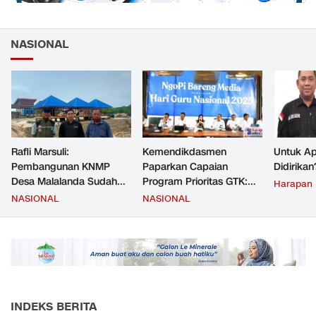
NASIONAL
Rafli Marsuli:
Kemendikdasmen
Untuk Ap
Pembangunan KNMP
Paparkan Capaian
Didirikan
Desa Malalanda Sudah
Program Prioritas GTK:
Harapan
Mencapai 69 Persen dan
Kompetensi Meningkat,
NASIONAL
NASIONAL
Material yang Digunakan
Kesejahteraan Guru Kian
Sudah Sesuai Hasil Uji Tes
Diperkuat
JMD dan JMF
INDEKS BERITA