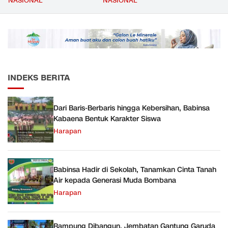
NASIONAL
NASIONAL
Material yang Digunakan
Kesejahteraan Guru Kian
Sudah Sesuai Hasil Uji Tes
Diperkuat
JMD dan JMF
INDEKS BERITA
Dari Baris-Berbaris hingga Kebersihan, Babinsa
Kabaena Bentuk Karakter Siswa
Harapan
Babinsa Hadir di Sekolah, Tanamkan Cinta Tanah
Air kepada Generasi Muda Bombana
Harapan
Rampung Dibangun, Jembatan Gantung Garuda