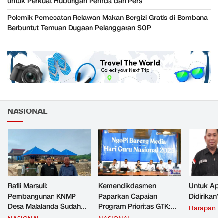
untuk Perkuat Hubungan Pemda dan Pers
Polemik Pemecatan Relawan Makan Bergizi Gratis di Bombana
Berbuntut Temuan Dugaan Pelanggaran SOP
NASIONAL
Rafli Marsuli:
Kemendikdasmen
Untuk Ap
Pembangunan KNMP
Paparkan Capaian
Didirikan
Desa Malalanda Sudah
Program Prioritas GTK:
Harapan
Mencapai 69 Persen dan
Kompetensi Meningkat,