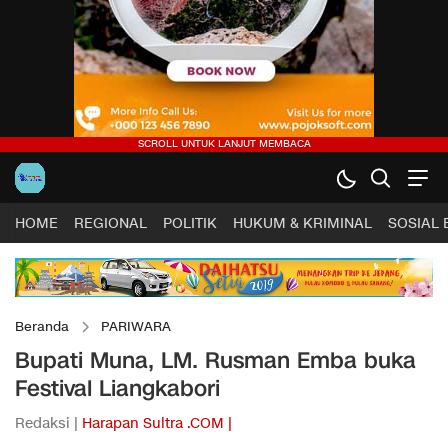
HOME
REGIONAL
POLITIK
HUKUM & KRIMINAL
SOSIAL
Beranda
PARIWARA
Bupati Muna, LM. Rusman Emba buka
Festival Liangkabori
Redaksi |
Harapan Sultra .COM |