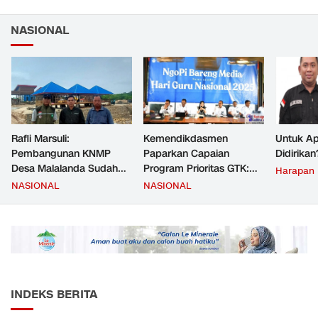
NASIONAL
Rafli Marsuli:
Kemendikdasmen
Untuk Ap
Pembangunan KNMP
Paparkan Capaian
Didirikan
Desa Malalanda Sudah
Program Prioritas GTK:
Harapan
Mencapai 69 Persen dan
Kompetensi Meningkat,
NASIONAL
NASIONAL
Material yang Digunakan
Kesejahteraan Guru Kian
Sudah Sesuai Hasil Uji Tes
Diperkuat
JMD dan JMF
INDEKS BERITA