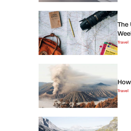
The 
Wee
Travel
How 
Travel