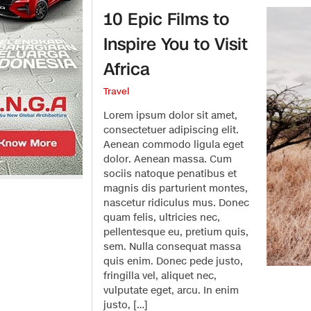
10 Epic Films to
Inspire You to Visit
Africa
Travel
Lorem ipsum dolor sit amet,
consectetuer adipiscing elit.
Aenean commodo ligula eget
dolor. Aenean massa. Cum
sociis natoque penatibus et
magnis dis parturient montes,
nascetur ridiculus mus. Donec
quam felis, ultricies nec,
pellentesque eu, pretium quis,
sem. Nulla consequat massa
quis enim. Donec pede justo,
fringilla vel, aliquet nec,
vulputate eget, arcu. In enim
justo, […]