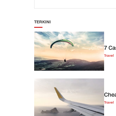
TERKINI
7 Ca
Travel
Chea
Travel