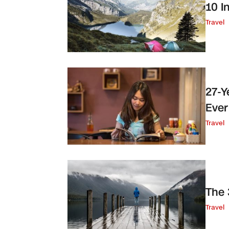
10 I
Travel
27-Y
Ever
Travel
The 
Travel