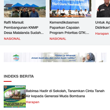
Rafli Marsuli:
Kemendikdasmen
Untuk Ap
Pembangunan KNMP
Paparkan Capaian
Didirikan
Desa Malalanda Sudah
Program Prioritas GTK:
Harapan
Mencapai 69 Persen dan
Kompetensi Meningkat,
NASIONAL
NASIONAL
Material yang Digunakan
Kesejahteraan Guru Kian
Sudah Sesuai Hasil Uji Tes
Diperkuat
JMD dan JMF
INDEKS BERITA
Babinsa Hadir di Sekolah, Tanamkan Cinta Tanah
Air kepada Generasi Muda Bombana
Harapan