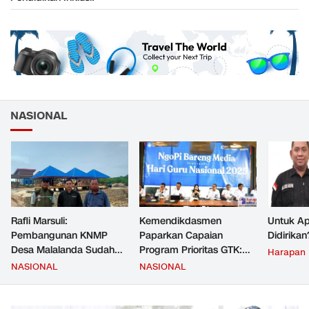
NASIONAL
Rafli Marsuli:
Kemendikdasmen
Untuk Ap
Pembangunan KNMP
Paparkan Capaian
Didirikan
Desa Malalanda Sudah
Program Prioritas GTK:
Harapan
Mencapai 69 Persen dan
Kompetensi Meningkat,
NASIONAL
NASIONAL
Material yang Digunakan
Kesejahteraan Guru Kian
Sudah Sesuai Hasil Uji Tes
Diperkuat
JMD dan JMF