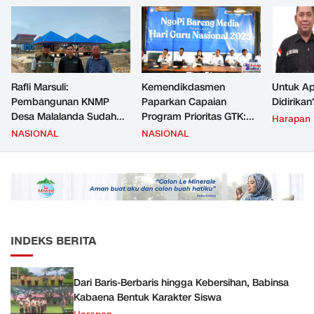
Rafli Marsuli:
Kemendikdasmen
Untuk Ap
Pembangunan KNMP
Paparkan Capaian
Didirikan
Desa Malalanda Sudah
Program Prioritas GTK:
Harapan
Mencapai 69 Persen dan
Kompetensi Meningkat,
NASIONAL
NASIONAL
Material yang Digunakan
Kesejahteraan Guru Kian
Sudah Sesuai Hasil Uji Tes
Diperkuat
JMD dan JMF
INDEKS BERITA
Dari Baris-Berbaris hingga Kebersihan, Babinsa
Kabaena Bentuk Karakter Siswa