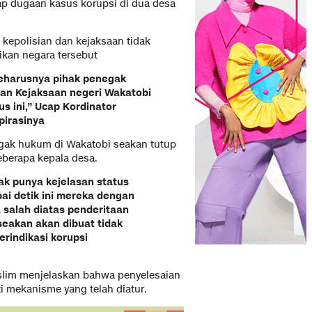
p dugaan kasus korupsi di dua desa
 kepolisian dan kejaksaan tidak
ikan negara tersebut
 seharusnya pihak penegak
dan Kejaksaan negeri Wakatobi
s ini,” Ucap Kordinator
pirasinya
egak hukum di Wakatobi seakan tutup
eberapa kepala desa.
ak punya kejelasan status
pai detik ini mereka dengan
salah diatas penderitaan
eakan akan dibuat tidak
erindikasi korupsi
 Aslim menjelaskan bahwa penyelesaian
 mekanisme yang telah diatur.