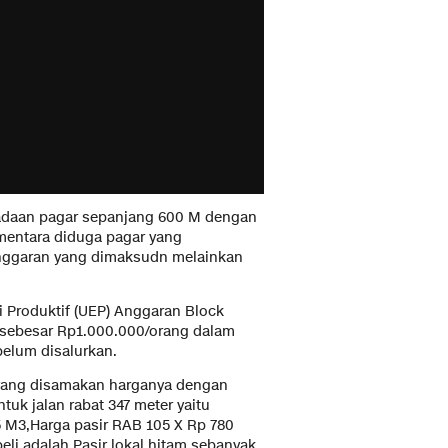
ngadaan pagar sepanjang 600 M dengan
mentara diduga pagar yang
anggaran yang dimaksudn melainkan
 Produktif (UEP) Anggaran Block
 sebesar Rp1.000.000/orang dalam
belum disalurkan.
l yang disamakan harganya dengan
tuk jalan rabat 347 meter yaitu
5 M3,Harga pasir RAB 105 X Rp 780
eli adalah Pasir lokal hitam sebanyak