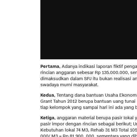
Pertama
, Adanya indikasi laporan fiktif pe
rincian anggaran sebesar Rp 135.000.000, se
dimaksudkan dalam SPJ itu bukan realisasi 
swadaya murni masyarakat.
Kedua
, Tentang dana bantuan Usaha Ekonomi
Grant Tahun 2012 berupa bantuan uang tunai
tiap kelompok yang sampai hari ini ada yang 
Ketiga
, anggaran material berupa pasir Ioka
pasir impor dengan rincian sebagai berikut; Un
Kebutuhan lokal 74 M3, Rehab 31 M3 Total 10
000/ M3 = Rp 81.900. 000, sementara yang dib