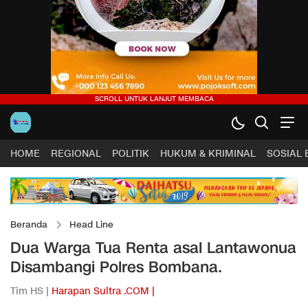
HOME
REGIONAL
POLITIK
HUKUM & KRIMINAL
SOSIAL
Beranda
Head Line
Dua Warga Tua Renta asal Lantawonua
Disambangi Polres Bombana.
Tim HS |
Harapan Sultra .COM |