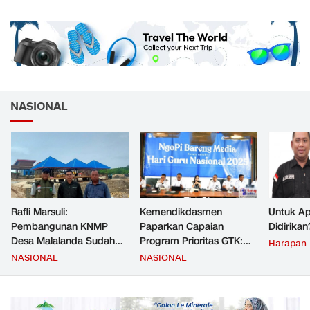
NASIONAL
Rafli Marsuli:
Kemendikdasmen
Untuk Ap
Pembangunan KNMP
Paparkan Capaian
Didirikan
Desa Malalanda Sudah
Program Prioritas GTK:
Harapan
Mencapai 69 Persen dan
Kompetensi Meningkat,
NASIONAL
NASIONAL
Material yang Digunakan
Kesejahteraan Guru Kian
Sudah Sesuai Hasil Uji Tes
Diperkuat
JMD dan JMF