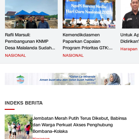
Rafli Marsuli:
Kemendikdasmen
Untuk Ap
Pembangunan KNMP
Paparkan Capaian
Didirikan
Desa Malalanda Sudah
Program Prioritas GTK:
Harapan
Mencapai 69 Persen dan
Kompetensi Meningkat,
NASIONAL
NASIONAL
Material yang Digunakan
Kesejahteraan Guru Kian
Sudah Sesuai Hasil Uji Tes
Diperkuat
JMD dan JMF
INDEKS BERITA
Jembatan Merah Putih Terus Dikebut, Babinsa
dan Warga Perkuat Akses Penghubung
Bombana–Kolaka
Harapan