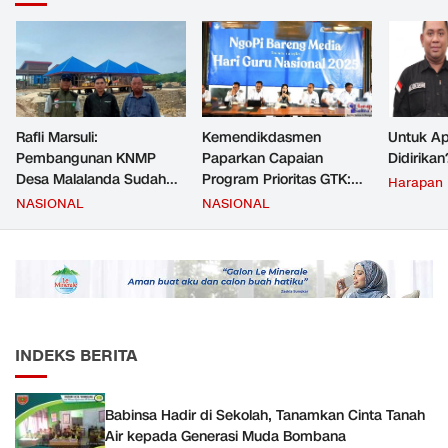
Rafli Marsuli:
Kemendikdasmen
Untuk Ap
Pembangunan KNMP
Paparkan Capaian
Didirikan
Desa Malalanda Sudah
Program Prioritas GTK:
Harapan
Mencapai 69 Persen dan
Kompetensi Meningkat,
NASIONAL
NASIONAL
Material yang Digunakan
Kesejahteraan Guru Kian
Sudah Sesuai Hasil Uji Tes
Diperkuat
JMD dan JMF
INDEKS BERITA
Babinsa Hadir di Sekolah, Tanamkan Cinta Tanah
Air kepada Generasi Muda Bombana