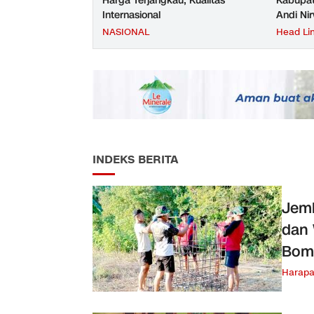
Harga Terjangkau, Kualitas
Kabupat
Internasional
Andi Ni
NASIONAL
Head Li
INDEKS BERITA
Jemb
dan
Bom
Harap