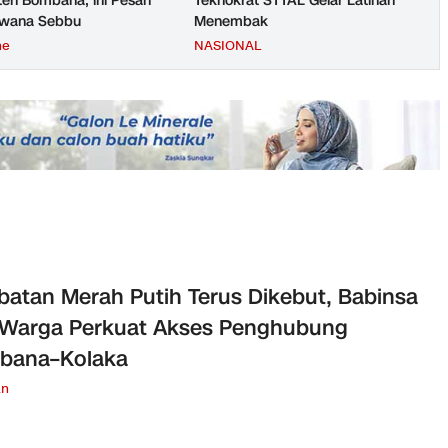
en Bombana, ini Pesan
Teknokrat STTAL Gelar Latihan
rwana Sebbu
Menembak
ne
NASIONAL
atan Merah Putih Terus Dikebut, Babinsa
 Warga Perkuat Akses Penghubung
bana–Kolaka
an