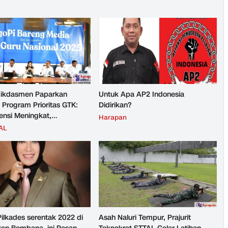
ikdasmen Paparkan
Untuk Apa AP2 Indonesia
 Program Prioritas GTK:
Didirikan?
nsi Meningkat,
Harapan
teraan Guru Kian Diperkuat
AL
Pilkades serentak 2022 di
Asah Naluri Tempur, Prajurit