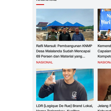
Rafli Marsuli: Pembangunan KNMP
Kemend
Desa Malalanda Sudah Mencapai
Capaian
69 Persen dan Material yang
Kompete
Digunakan Sudah Sesuai Hasil Uji
Kesejah
NASIONAL
NASION
Tes JMD dan JMF
LDR (Logique De Rue) Brand Lokal,
Jelang 