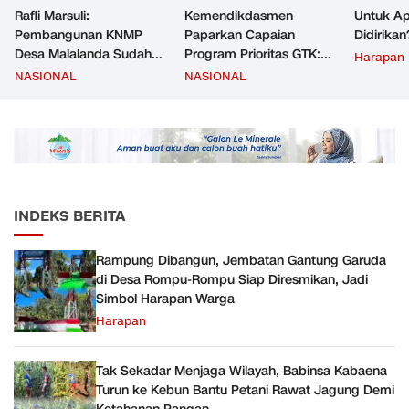
Rafli Marsuli:
Kemendikdasmen
Untuk Ap
Pembangunan KNMP
Paparkan Capaian
Didirikan
Desa Malalanda Sudah
Program Prioritas GTK:
Harapan
Mencapai 69 Persen dan
Kompetensi Meningkat,
NASIONAL
NASIONAL
Material yang Digunakan
Kesejahteraan Guru Kian
Sudah Sesuai Hasil Uji Tes
Diperkuat
JMD dan JMF
INDEKS BERITA
Rampung Dibangun, Jembatan Gantung Garuda
di Desa Rompu-Rompu Siap Diresmikan, Jadi
Simbol Harapan Warga
Harapan
Tak Sekadar Menjaga Wilayah, Babinsa Kabaena
Turun ke Kebun Bantu Petani Rawat Jagung Demi